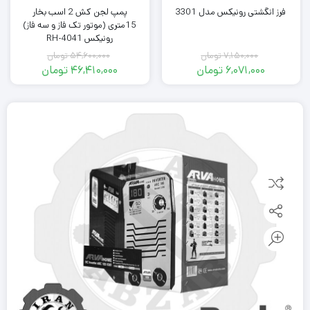
فرز انگشتی رونیکس مدل 3301
پمپ لجن کش 2 اسب بخار
15متری (موتور تک فاز و سه فاز)
رونیکس RH-4041
7,150,000
تومان
54,600,000
تومان
6,071,000
تومان
46,410,000
تومان
Original
Current
Original
Current
price
price
price
price
was:
is:
was:
is:
6,071,000 تومان.
7,150,000 تومان.
46,410,000 تومان.
54,600,000 تومان.