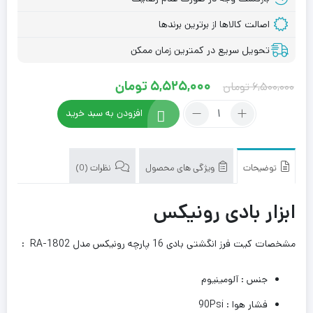
اصالت کالاها از برترین برندها
تحویل سریع در کمترین زمان ممکن
Current
Original
5,525,000
تومان
6,500,000
تومان
price
price
تعداد:
افزودن به سبد خرید
کیت
was:
is:
فرز
6,500,000 تومان.
5,525,000 تومان.
انگشتی
بادی
توضیحات
ویژگی های محصول
نظرات (0)
16
پارچه
ابزار بادی رونیکس
رونیکس
مدل
مشخصات کیت فرز انگشتی بادی 16 پارچه رونیکس مدل RA-1802 :
RA-
1802
جنس : آلومینیوم
فشار هوا : 90Psi