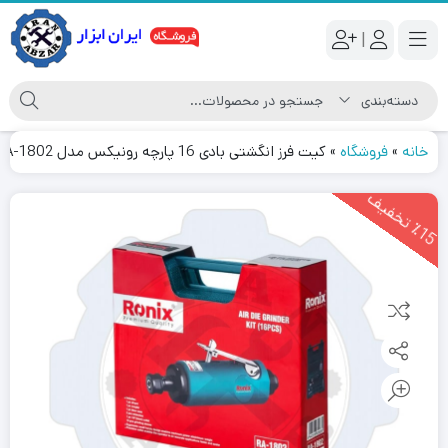
|
خانه
»
فروشگاه
»
کیت فرز انگشتی بادی 16 پارچه رونیکس مدل RA-1802
1
5
ت
خ
ف
ی
٪
ف