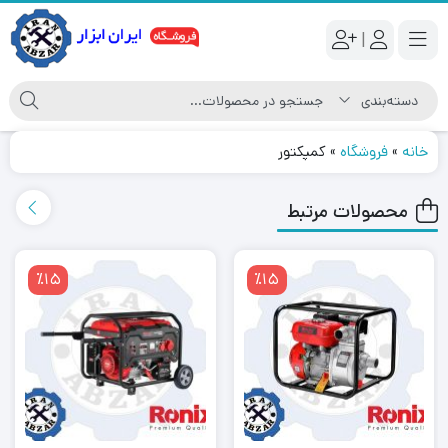
|
خانه
»
فروشگاه
»
کمپکتور
محصولات مرتبط
٪15
٪15