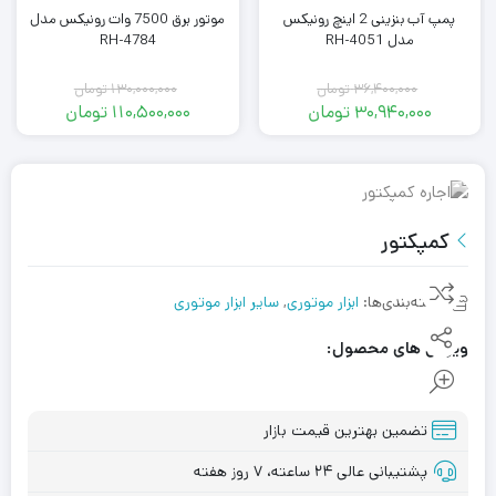
پمپ آب بنزینی 2 اینچ رونیکس
موتور برق 7500 وات رونیکس مدل
مدل RH-4051
RH-4784
36,400,000
تومان
130,000,000
تومان
30,940,000
تومان
110,500,000
تومان
Original
Current
Original
Current
price
price
price
price
was:
is:
was:
is:
36,400,000 تومان.
30,940,000 تومان.
110,500,000 تومان.
130,000,000 تومان.
کمپکتور
دسته‌بندی‌ها:
ابزار موتوری
,
سایر ابزار موتوری
ویژگی های محصول:
تضمین بهترین قیمت بازار
پشتیبانی عالی ۲۴ ساعته، ۷ روز هفته