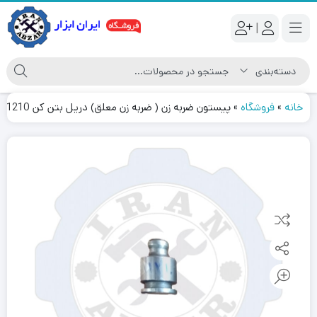
|
خانه
»
فروشگاه
»
پیستون ضربه زن ( ضربه زن معلق) دریل بتن کن 11210 و 1185 و 11228