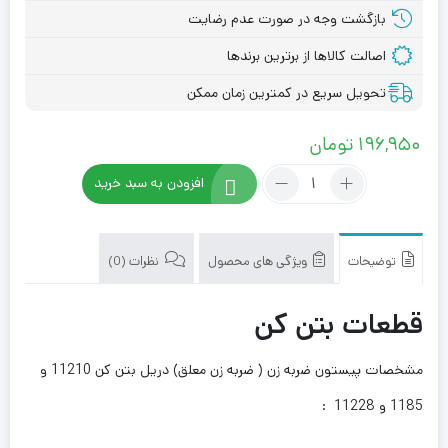
بازگشت وجه در صورت عدم رضایت
اصالت کالاها از برترین برندها
تحویل سریع در کمترین زمان ممکن
196,950
تومان
تعداد:
افزودن به سبد خرید
پیستون
ضربه
زن
(
توضیحات
ویژگی های محصول
نظرات (0)
ضربه
زن
قطعات بتن کن
معلق)
دریل
مشخصات پیستون ضربه زن ( ضربه زن معلق) دریل بتن کن 11210 و
بتن
کن
1185 و 11228 :
11210
و