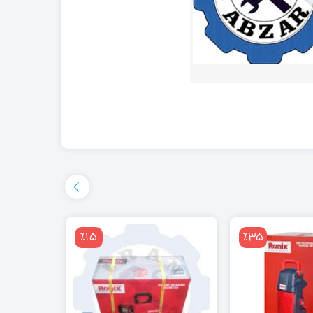
٪15
٪35