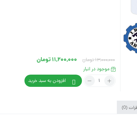
کس تکی
شارژی
پوسته سایر
کس تکی
برقی
کس تکی
Current
Original
11,200,000
تومان
13,000,000
تومان
price
price
موجود در انبار
is:
was:
تعداد:
افزودن به سبد خرید
13,000,000 تومان.
11,200,000 تومان.
ماساژور
شارژی
FIT
PRO
ات (0)
رونیکس
مدل
8850