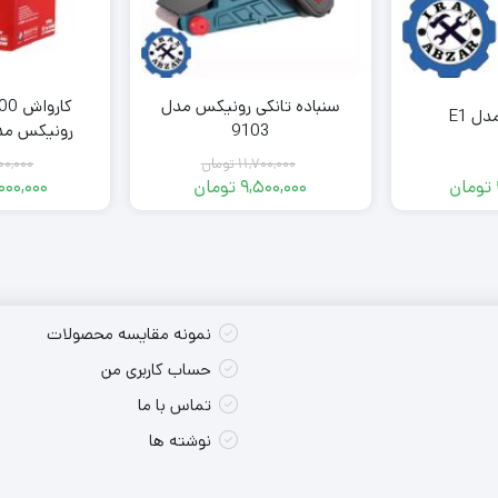
سنباده تانکی رونیکس مدل
ل E1
9103
رونیکس مدل 100E
11,700,000
تومان
00,000
تومان
9,500,000
تومان
000,000
Original
Current
price
price
was:
is:
9,500,000 تومان.
11,700,000 تومان.
نمونه مقایسه محصولات
حساب کاربری من
تماس با ما
نوشته ها