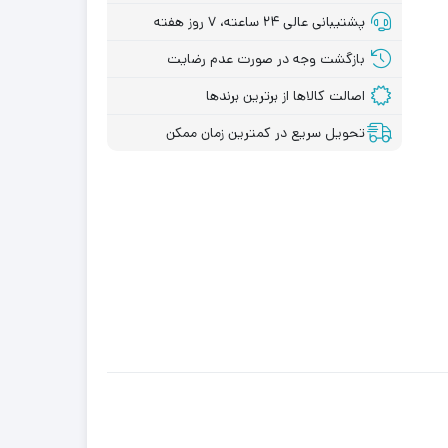
درجاذغالی انواع فرز
پشتیبانی عالی ۲۴ ساعته، ۷ روز هفته
 ابزار
و مینی فرز
بازگشت وجه در صورت عدم رضایت
انواع ذغال و فنر
جاذغالی
اصالت کالاها از برترین برندها
لوازم جانبی
تحویل سریع در کمترین زمان ممکن
کارواش
لوازم جانبی فرز و
مینی فرز
دسته جانبی
ابزارآلات برقی و
شارژی
دسته
دکمه قفل کن فرز
و مینی فرز
قطعات جانبی بتن
کن و چکش
تخریب