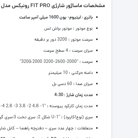
مشخصات ماساژور شارژی FIT PRO رونیکس مدل 8850 :
باتری : لیتیوم- یون 1600 میلی آمپر ساعت
قطعات سشوار و
اتو لوله
نوع موتور : موتور براش لس
قطعات دستگاه
سرعت موتور : 3200 دور بر دقیقه
جوش اینورتر
قطعات اره عمودبر
میزان سرعت : 4 سطح سرعت
قطعات سایر ابزار
سرعت : “2000-2600-3200 2000 ̴3200”
ها
دامنه حرکتی : 10 میلیمتر
میزان صدا : 60 دسی بل
مدت زمان شارژ : 4:30
مدت زمان کارکرد پیوسته : “1- 4.8 2- 3.8 3- 2.8 4- 3.5 واحد بر اساس ساعت میباشد.”
سری (نوع/کاربرد) : “1-U شکل 2: سری تخت 3:سری گرد 4:سری استوانه ایی”
متعلقات : چهار عدد سری – دفترچه راهنما – کابل شارژر – ش