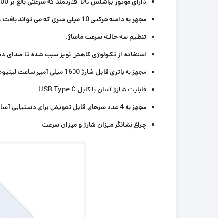
دارای موتور براشلس DC قدرتمند که سرعتی بالغ بر 3200 دور در دقیقه با عملکردی فوق العاده را در اختیار شما قرار میدهد.
مجهز به دامنه حرکتی 10 میلی متری که می تواند بافت های عضلانی را ماساژی عمیق داده و به طور موثر به تسکین درد و جلوگیری از صدمات کمک کند.
تنظیم سه حالته سرعت ماساژ.
استفاده از تکنولوژی کاهش نویز سبب شده تا صدای د
مجهز به باتری قابل شارژ
1600
میلی آمپر ساعت لیتیوم ی
قابلیت شارژ آسان با کابل
USB Type C
م
جهز
به
4 عدد
سرهای قابل تعویض برای دستیابی آسان
چراغ نشانگر میزان
شارژ و میزان سرعت