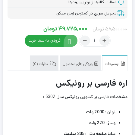
اصالت کالاها از برترین برندها
تحویل سریع در کمترین زمان ممکن
Current
Original
49,725,000
تومان
58,500,000
تومان
price
price
تعداد:
افزودن به سبد خرید
فارسی
was:
is:
بر
58,500,000 تومان.
49,725,000 تومان.
کشویی
رونیکس
توضیحات
ویژگی های محصول
نظرات (0)
مدل
5303
اره فارسی بر رونیکس
مشخصات فارسی بر کشویی رونیکس مدل 5302 :
توان : 2000 وات
ولتاژ : 220 ولت
سایز صفحه برش : 305 میلیمتر