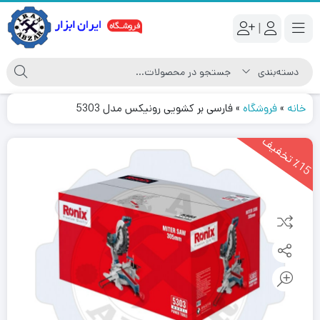
|
خانه
»
فروشگاه
»
فارسی بر کشویی رونیکس مدل 5303
1
5
ت
خ
ف
ی
٪
ف