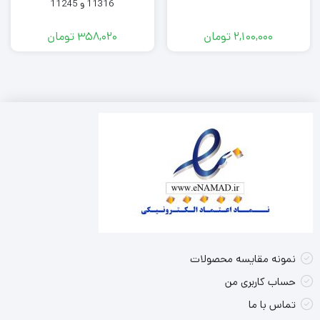
11316 و 11245
2,100,000
تومان
358,020
تومان
نمونه مقایسه محصولات
حساب کاربری من
تماس با ما