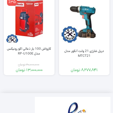
٪35
کارواش 100 بار ذغالی اکو رونیکس
دریل شارژی 21 ولت آنکور مدل
مدل RP-U100E
MTCT21
20,000,000
تومان
8,277,841
تومان
13,000,000
تومان
Original
Current
price
price
was:
is:
20,000,000 تومان.
13,000,000 تومان.