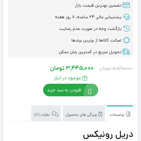
تضمین بهترین قیمت بازار
پشتیبانی عالی ۲۴ ساعته، ۷ روز هفته
بازگشت وجه در صورت عدم رضایت
اصالت کالاها از برترین برندها
تحویل سریع در کمترین زمان ممکن
Current
Original
3,445,000
تومان
5,590,000
تومان
price
price
موجود در انبار
is:
was:
افزودن به سبد خرید
5,590,000 تومان.
3,445,000 تومان.
توضیحات
ویژگی های محصول
نظرات (0)
دریل رونیکس