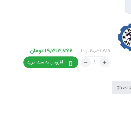
کس تکی
شارژی
پوسته سایر
کس تکی
برقی
کس تکی
Current
Original
19,313,766
تومان
20,066,289
تومان
price
price
تعداد:
افزودن به سبد خرید
حاشیه
was:
is:
زن
20,066,289 تومان.
19,313,766 تومان.
بنزینی
پی
ات (0)
ام
مدل
6320c