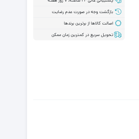
پشتیبانی عالی ۲۴ ساعته، ۷ روز هفته
درجاذغالی انواع فرز
 ابزار
بازگشت وجه در صورت عدم رضایت
و مینی فرز
انواع ذغال و فنر
اصالت کالاها از برترین برندها
جاذغالی
تحویل سریع در کمترین زمان ممکن
لوازم جانبی
کارواش
لوازم جانبی فرز و
مینی فرز
دسته جانبی
ابزارآلات برقی و
شارژی
دسته
دکمه قفل کن فرز
و مینی فرز
قطعات جانبی بتن
کن و چکش
تخریب