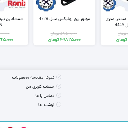
چمن زن بنزینی 46 سانتی متری
موتور برق رونیکس مدل 4728
شمشاد زن بنز
44
5
تومان
58,500,000
تومان
00,000
تومان
49,725,000
تومان
625,000
Original
Current
Origi
Curre
price
price
pr
pr
was:
is:
wa
49,660 تومان.
58,500 تومان.
58,500,000 تومان.
49,725,000 تومان.
نمونه مقایسه محصولات
حساب کاربری من
تماس با ما
نوشته ها