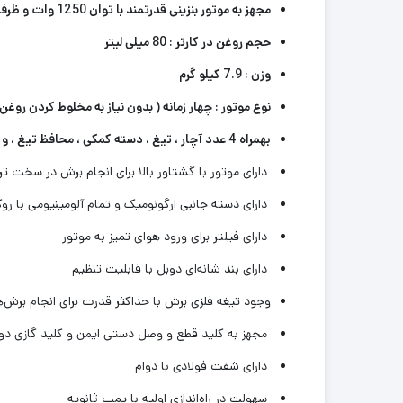
مجهز به موتور بنزینی قدرتمند با توان 1250 وات و ظرفیت 39 سی سی جهت کاربری مداوم و پرفشار
حجم روغن در کارتر : 80 میلی لیتر
قطعات سشوار و
وزن : 7.9 کیلو گرم
اتو لوله
قطعات دستگاه
نوع موتور : چهار زمانه ( بدون نیاز به مخلوط کردن روغن 
جوش اینورتر
قطعات اره عمودبر
بهمراه 4 عدد آچار ، تیغ ، دسته کمکی ، محافظ تیغ ، و ظرف روغن
قطعات سایر ابزار
دارای موتور با گشتاور بالا برای انجام برش در سخت تر
ها
دارای دسته جانبی ارگونومیک و تمام آلومینیومی با ر
دارای فیلتر برای ورود هوای تمیز به موتور
دارای بند شانه‌ای دوبل با قابلیت تنظیم
وجود تیغه فلزی برش با حداکثر قدرت برای انجام برش‌
مجهز به کلید قطع و وصل دستی ایمن و کلید گازی دو 
دارای شفت فولادی با دوام
سهولت در راه‌اندازی اولیه با پمپ ثانویه