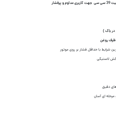
در باک )
ین شرایط با حداقل فشار بر روی موتور
وکش لاستیکی
های دقیق
مرحله ای آسان