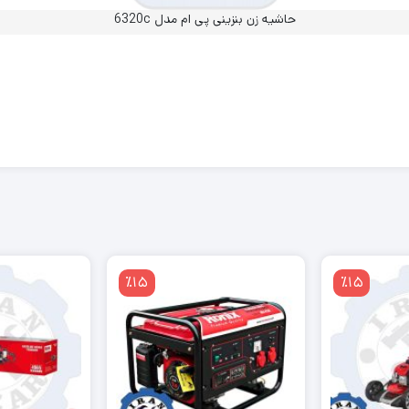
حاشیه زن بنزینی پی ام مدل 6320c
٪15
٪15