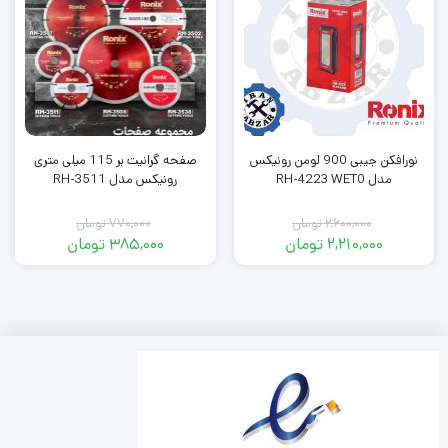
نورافکن جیبی 900 لومن رونیکس
صفحه گرانیت بر 115 میلی متری
مدل RH-4223 WET0
رونیکس مدل RH-3511
2,600,000
تومان
770,000
تومان
2,210,000
تومان
385,000
تومان
Original
Current
Original
Current
price
price
price
price
was:
is:
was:
is:
2,210,000 تومان.
2,600,000 تومان.
770,000 تومان.
385,000 تومان.