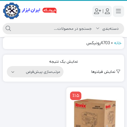
|
خانه
»
4703رونیکس
نمایش یک نتیجه
نمایش فیلترها
٪15