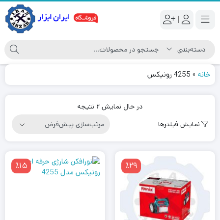
|
خانه
»
4255 رونیکس
در حال نمایش 2 نتیجه
نمایش فیلترها
٪15
٪29