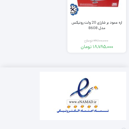
اره عمود بر شارژی 20 ولت رونیکس
مدل 8608
22,100,000
تومان
18,785,000
تومان
Original
Current
price
price
was:
is:
22,100,000 تومان.
18,785,000 تومان.