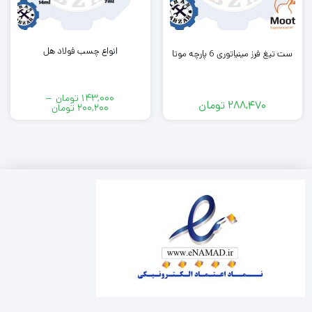
انواع چسب فولاد هل
ست تیغ فرز مینیاتوری 6 پارچه موتا
143,000
تومان
–
288,470
تومان
200,200
تومان
Price
range:
143,000 تومان
through
200,200 تومان