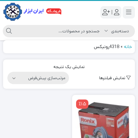
|
خانه
»
4318رونیکس
نمایش یک نتیجه
نمایش فیلترها
٪15