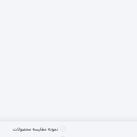
کس تکی
شارژی
پوسته سایر
کس تکی
برقی
کس تکی
نمونه مقایسه محصولات