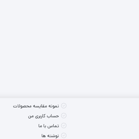
کس تکی
شارژی
پوسته سایر
برند
کس تکی
برقی
وضعیت
کس تکی
قطر
داخلی
قطر
دنده
دنده
نمونه مقایسه محصولات
حساب کاربری من
تماس با ما
نوشته ها