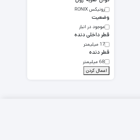
درجاذغالی انواع فرز
 ابزار
رونیکس RONIX
و مینی فرز
وضعیت
انواع ذغال و فنر
جاذغالی
موجود در انبار
قطر داخلی دنده
لوازم جانبی
کارواش
17 میلیمتر
قطر دنده
لوازم جانبی فرز و
مینی فرز
68 میلیمتر
دسته جانبی
اعمال کردن
ابزارآلات برقی و
شارژی
دسته
دکمه قفل کن فرز
و مینی فرز
قطعات جانبی بتن
کن و چکش
تخریب